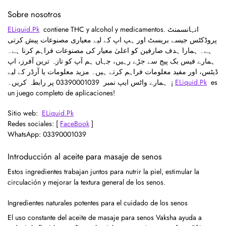
Sobre nosotros
ELiquid.Pk
contiene THC y alcohol y medicamentos. انہانسمنٹ
پروڈکٹس جیسے بریسٹ اور ہپ اپ کے لیے معیاری مصنوعات پیش کرتی
ہے۔ ہمارا ہدف صارفین کو اعلیٰ معیار کی مصنوعات فراہم کرنا ہے۔
ہمارے فیس بک پیج سے جڑے رہیں، جہاں ہم آپ کو تازہ ترین آفرز، اپ
ڈیٹس، اور مفید معلومات فراہم کرتے ہیں۔ مزید معلومات یا آرڈر کے لیے
ہمارے واٹس ایپ نمبر 03390001039
پر رابطہ کریں۔ ¡
ELiquid.Pk
es
un juego completo de aplicaciones!
Sitio web:
ELiquid.Pk
Redes sociales: [
FaceBook
]
WhatsApp: 03390001039
Introducción al aceite para masaje de senos
Estos ingredientes trabajan juntos para nutrir la piel, estimular la
circulación y mejorar la textura general de los senos.
Ingredientes naturales potentes para el cuidado de los senos
El uso constante del aceite de masaje para senos Vaksha ayuda a