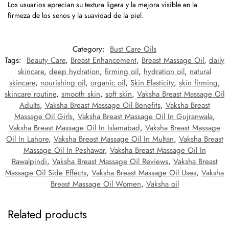
Los usuarios aprecian su textura ligera y la mejora visible en la
firmeza de los senos y la suavidad de la piel.
Category:
Bust Care Oils
Tags:
Beauty Care
,
Breast Enhancement
,
Breast Massage Oil
,
daily
skincare
,
deep hydration
,
firming oil
,
hydration oil
,
natural
skincare
,
nourishing oil
,
organic oil
,
Skin Elasticity
,
skin firming
,
skincare routine
,
smooth skin
,
soft skin
,
Vaksha Breast Massage Oil
Adults
,
Vaksha Breast Massage Oil Benefits
,
Vaksha Breast
Massage Oil Girls
,
Vaksha Breast Massage Oil In Gujranwala
,
Vaksha Breast Massage Oil In Islamabad
,
Vaksha Breast Massage
Oil In Lahore
,
Vaksha Breast Massage Oil In Multan
,
Vaksha Breast
Massage Oil In Peshawar
,
Vaksha Breast Massage Oil In
Rawalpindi
,
Vaksha Breast Massage Oil Reviews
,
Vaksha Breast
Massage Oil Side Effects
,
Vaksha Breast Massage Oil Uses
,
Vaksha
Breast Massage Oil Women
,
Vaksha oil
Related products