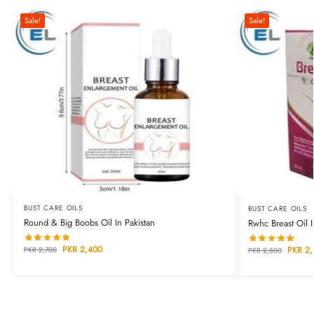
Sale!
Sale!
BUST CARE OILS
BUST CARE OILS
Round & Big Boobs Oil In Pakistan
Rwhc Breast Oil I
PKR
2,400
PKR
2,
PKR
2,700
PKR
2,800