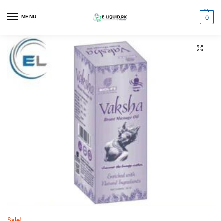
0
MENU
Sale!