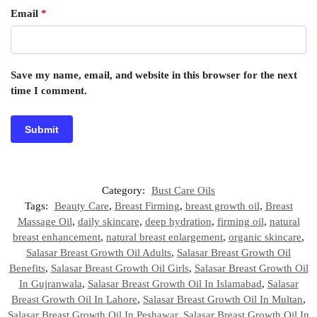
Email
*
Save my name, email, and website in this browser for the next
time I comment.
Category:
Bust Care Oils
Tags:
Beauty Care
,
Breast Firming
,
breast growth oil
,
Breast
Massage Oil
,
daily skincare
,
deep hydration
,
firming oil
,
natural
breast enhancement
,
natural breast enlargement
,
organic skincare
,
Salasar Breast Growth Oil Adults
,
Salasar Breast Growth Oil
Benefits
,
Salasar Breast Growth Oil Girls
,
Salasar Breast Growth Oil
In Gujranwala
,
Salasar Breast Growth Oil In Islamabad
,
Salasar
Breast Growth Oil In Lahore
,
Salasar Breast Growth Oil In Multan
,
Salasar Breast Growth Oil In Peshawar
,
Salasar Breast Growth Oil In