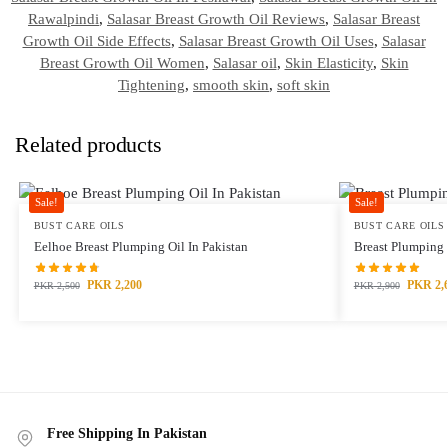
Rawalpindi
,
Salasar Breast Growth Oil Reviews
,
Salasar Breast
Growth Oil Side Effects
,
Salasar Breast Growth Oil Uses
,
Salasar
Breast Growth Oil Women
,
Salasar oil
,
Skin Elasticity
,
Skin
Tightening
,
smooth skin
,
soft skin
Related products
Sale!
Sale!
BUST CARE OILS
BUST CARE OILS
Eelhoe Breast Plumping Oil In Pakistan
Breast Plumping 
PKR
2,200
PKR
2,
PKR
2,500
PKR
2,900
Free Shipping In Pakistan