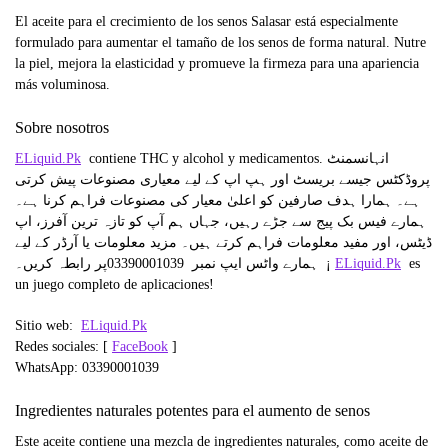
El aceite para el crecimiento de los senos Salasar está especialmente
formulado para aumentar el tamaño de los senos de forma natural. Nutre
la piel, mejora la elasticidad y promueve la firmeza para una apariencia
más voluminosa.
Sobre nosotros
ELiquid.Pk
contiene THC y alcohol y medicamentos. انہانسمنٹ
پروڈکٹس جیسے بریسٹ اور ہپ اپ کے لیے معیاری مصنوعات پیش کرتی
ہے۔ ہمارا ہدف صارفین کو اعلیٰ معیار کی مصنوعات فراہم کرنا ہے۔
ہمارے فیس بک پیج سے جڑے رہیں، جہاں ہم آپ کو تازہ ترین آفرز، اپ
ڈیٹس، اور مفید معلومات فراہم کرتے ہیں۔ مزید معلومات یا آرڈر کے لیے
ہمارے واٹس ایپ نمبر 03390001039
پر رابطہ کریں۔ ¡
ELiquid.Pk
es
un juego completo de aplicaciones!
Sitio web:
ELiquid.Pk
Redes sociales: [
FaceBook
]
WhatsApp: 03390001039
Ingredientes naturales potentes para el aumento de senos
Este aceite contiene una mezcla de ingredientes naturales, como aceite de