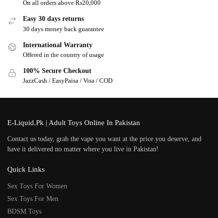
On all orders above Rs20,000
Easy 30 days returns
30 days money back guarantee
International Warranty
Offered in the country of usage
100% Secure Checkout
JazzCash / EasyPaisa / Visa / COD
E-Liquid.Pk | Adult Toys Online In Pakistan
Contact us today, grab the vape you want at the price you deserve, and
have it delivered no matter where you live in Pakistan!
Quick Links
Sex Toys For Women
Sex Toys For Men
BDSM Toys