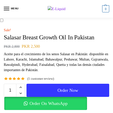
MENU
0
Sale!
Salasar Breast Growth Oil In Pakistan
PKR
2,500
PKR
2,800
Aceite para el crecimiento de los senos Salasar en Pakistán: disponible en
Lahore, Karachi, Islamabad, Bahawalpur, Peshawar, Multan, Gujranwala,
Rawalpindi, Hyderabad, Faisalabad, Quetta y todas las demás ciudades
importantes de Pakistán.
(
1
customer review)
Order Now
Order On WhatsApp