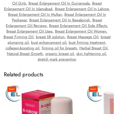
Oil Girls
,
Breast Enlargement Oil In Gujranwala
,
Breast
Enlargement Oil In Islamabad
,
Breast Enlargement Oil In Lahore
,
Breast Enlargement Oil In Multan
,
Breast Enlargement Oil In
Peshawar
,
Breast Enlargement Oil In Rawalpindi
,
Breast
Enlargement Oil Reviews
,
Breast Enlargement Oil Side Effects
,
Breast Enlargement Oil Uses
,
Breast Enlargement Oil Women
,
Breast Firming Oil
,
breast lift solution
,
Breast Massage Oil
,
breast
plumping oil
,
bust enhancement oil
,
bust firming treatment
,
collagen-boosting oil
,
firming oil for breasts
,
Herbal Breast Oil
,
Natural Breast Growth
,
organic breast oil
,
skin tightening oil
,
stretch mark prevention
Related products
Sale!
Sale!