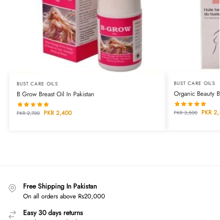
BUST CARE OILS
BUST CARE OILS
Organic Beauty Bu
B Grow Breast Oil In Pakistan
PKR
2,
PKR
2,400
PKR
3,500
PKR
2,700
Free Shipping In Pakistan
On all orders above Rs20,000
Easy 30 days returns