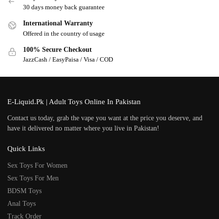
30 days money back guarantee
International Warranty
Offered in the country of usage
100% Secure Checkout
JazzCash / EasyPaisa / Visa / COD
E-Liquid.Pk | Adult Toys Online In Pakistan
Contact us today, grab the vape you want at the price you deserve, and
have it delivered no matter where you live in Pakistan!
Quick Links
Sex Toys For Women
Sex Toys For Men
BDSM Toys
Anal Toys
Track Order