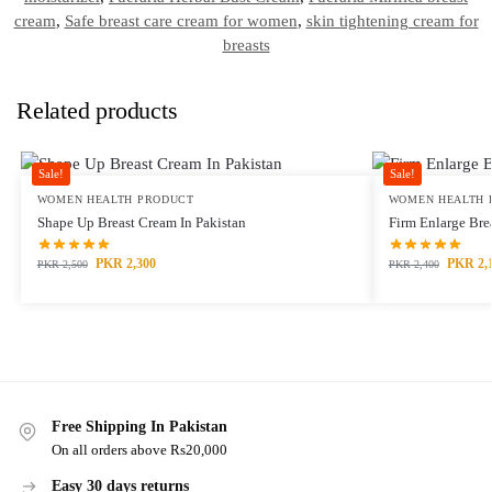
cream
,
Safe breast care cream for women
,
skin tightening cream for
breasts
Related products
Sale!
Sale!
WOMEN HEALTH PRODUCT
WOMEN HEALTH 
Shape Up Breast Cream In Pakistan
Firm Enlarge Bre
PKR
2,300
PKR
2,
PKR
2,500
PKR
2,400
Free Shipping In Pakistan
On all orders above Rs20,000
Easy 30 days returns