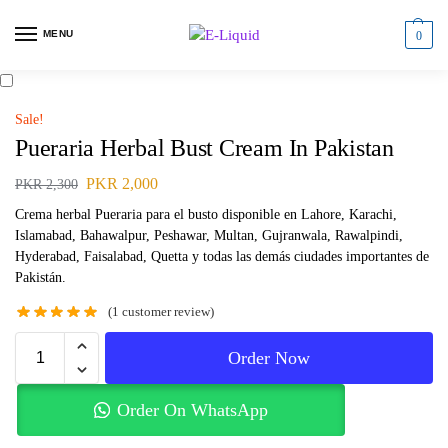
MENU
0
Sale!
Pueraria Herbal Bust Cream In Pakistan
PKR
2,000
PKR
2,300
Crema herbal Pueraria para el busto disponible en Lahore, Karachi,
Islamabad, Bahawalpur, Peshawar, Multan, Gujranwala, Rawalpindi,
Hyderabad, Faisalabad, Quetta y todas las demás ciudades importantes de
Pakistán.
(
1
customer review)
Order Now
Order On WhatsApp