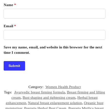
Name
*
Email
*
Save my name, email, and website in this browser for the next
time I comment.
Category:
Women Health Product
Tags:
Ayurvedic breast firming formula
,
Breast firming and lifting
cream
,
Bust shaping and tightening cream
,
Herbal breast
enhancement
,
Natural breast enlargement solution
,
Organic bust
moisturizer
,
Pueraria Herbal Bust Cream
,
Pueraria Mirifica breast