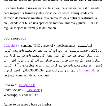
La crema herbal Pueraria para el busto es una solución natural diseñada
para mejorar la firmeza y elasticidad de los senos. Enriquecida con
extracto de Pueraria mirifica, esta crema ayuda a nutrir y reafirmar la
piel, dándole al busto una apariencia más voluminosa y juvenil. Su uso
regular mejora la forma y la definición.
Sobre nosotros
ELiquid.Pk
contiene THC y alcohol y medicamentos. انہانسمنٹ
پروڈکٹس جیسے بریسٹ اور ہپ اپ کے لیے معیاری مصنوعات پیش کرتی
ہے۔ ہمارا ہدف صارفین کو اعلیٰ معیار کی مصنوعات فراہم کرنا ہے۔
ہمارے فیس بک پیج سے جڑے رہیں، جہاں ہم آپ کو تازہ ترین آفرز، اپ
ڈیٹس، اور مفید معلومات فراہم کرتے ہیں۔ مزید معلومات یا آرڈر کے لیے
ہمارے واٹس ایپ نمبر 03390001039
پر رابطہ کریں۔ ¡
ELiquid.Pk
es
un juego completo de aplicaciones!
Sitio web:
ELiquid.Pk
Redes sociales: [
FaceBook
]
WhatsApp: 03390001039
Aumento de senos a base de hierbas