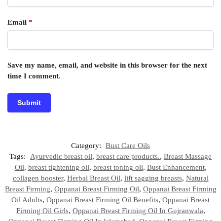
Email
*
Save my name, email, and website in this browser for the next
time I comment.
Category:
Bust Care Oils
Tags:
Ayurvedic breast oil
,
breast care products.
,
Breast Massage
Oil
,
breast tightening oil
,
breast toning oil
,
Bust Enhancement
,
collagen booster
,
Herbal Breast Oil
,
lift sagging breasts
,
Natural
Breast Firming
,
Oppanai Breast Firming Oil
,
Oppanai Breast Firming
Oil Adults
,
Oppanai Breast Firming Oil Benefits
,
Oppanai Breast
Firming Oil Girls
,
Oppanai Breast Firming Oil In Gujranwala
,