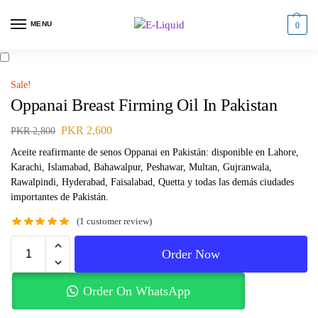
MENU
0
Sale!
Oppanai Breast Firming Oil In Pakistan
PKR
2,600
PKR
2,800
Aceite reafirmante de senos Oppanai en Pakistán: disponible en Lahore,
Karachi, Islamabad, Bahawalpur, Peshawar, Multan, Gujranwala,
Rawalpindi, Hyderabad, Faisalabad, Quetta y todas las demás ciudades
importantes de Pakistán.
(
1
customer review)
Order Now
Order On WhatsApp