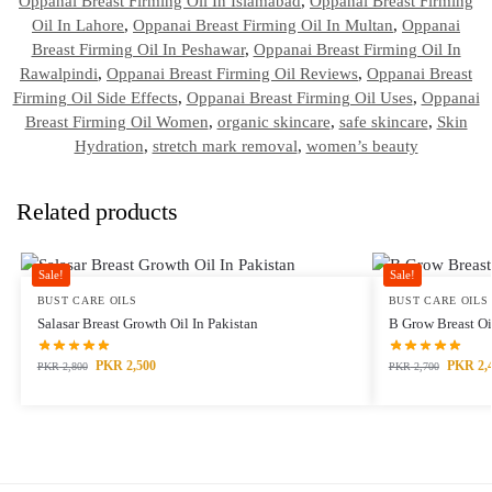
Oppanai Breast Firming Oil In Islamabad
,
Oppanai Breast Firming
Oil In Lahore
,
Oppanai Breast Firming Oil In Multan
,
Oppanai
Breast Firming Oil In Peshawar
,
Oppanai Breast Firming Oil In
Rawalpindi
,
Oppanai Breast Firming Oil Reviews
,
Oppanai Breast
Firming Oil Side Effects
,
Oppanai Breast Firming Oil Uses
,
Oppanai
Breast Firming Oil Women
,
organic skincare
,
safe skincare
,
Skin
Hydration
,
stretch mark removal
,
women’s beauty
Related products
Sale!
Sale!
BUST CARE OILS
BUST CARE OILS
Salasar Breast Growth Oil In Pakistan
B Grow Breast Oi
PKR
2,500
PKR
2,
PKR
2,800
PKR
2,700