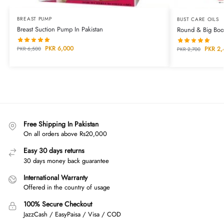
BREAST PUMP
BUST CARE OILS
Breast Suction Pump In Pakistan
Round & Big Boob
PKR
6,000
PKR
2,
PKR
6,500
PKR
2,700
Free Shipping In Pakistan
On all orders above Rs20,000
Easy 30 days returns
30 days money back guarantee
International Warranty
Offered in the country of usage
100% Secure Checkout
JazzCash / EasyPaisa / Visa / COD