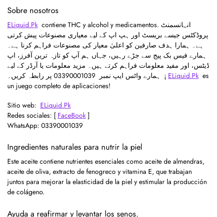
Sobre nosotros
ELiquid.Pk
contiene THC y alcohol y medicamentos. انہانسمنٹ
پروڈکٹس جیسے بریسٹ اور ہپ اپ کے لیے معیاری مصنوعات پیش کرتی
ہے۔ ہمارا ہدف صارفین کو اعلیٰ معیار کی مصنوعات فراہم کرنا ہے۔
ہمارے فیس بک پیج سے جڑے رہیں، جہاں ہم آپ کو تازہ ترین آفرز، اپ
ڈیٹس، اور مفید معلومات فراہم کرتے ہیں۔ مزید معلومات یا آرڈر کے لیے
ہمارے واٹس ایپ نمبر 03390001039
پر رابطہ کریں۔ ¡
ELiquid.Pk
es
un juego completo de aplicaciones!
Sitio web:
ELiquid.Pk
Redes sociales: [
FaceBook
]
WhatsApp: 03390001039
Ingredientes naturales para nutrir la piel
Este aceite contiene nutrientes esenciales como aceite de almendras,
aceite de oliva, extracto de fenogreco y vitamina E, que trabajan
juntos para mejorar la elasticidad de la piel y estimular la producción
de colágeno.
Ayuda a reafirmar y levantar los senos.