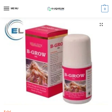
0
MENU
Sale!