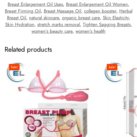
Breast Enlargement Oil Uses
,
Breast Enlargement Oil Women
,
Breast Firming Oil
,
Breast Massage Oil
,
collagen booster
,
Herbal
Breast Oil
,
natural skincare
,
organic breast care
,
Skin Elasticity
,
Skin Hydration
,
stretch marks removal
,
Tighten Sagging Breasts
,
women’s beauty care
,
women’s health
Related products
Sale!
Sale!