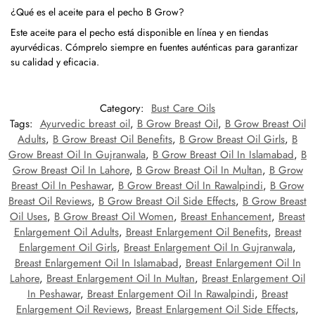
¿Qué es el aceite para el pecho B Grow?
Este aceite para el pecho está disponible en línea y en tiendas
ayurvédicas. Cómprelo siempre en fuentes auténticas para garantizar
su calidad y eficacia.
Category:
Bust Care Oils
Tags:
Ayurvedic breast oil
,
B Grow Breast Oil
,
B Grow Breast Oil
Adults
,
B Grow Breast Oil Benefits
,
B Grow Breast Oil Girls
,
B
Grow Breast Oil In Gujranwala
,
B Grow Breast Oil In Islamabad
,
B
Grow Breast Oil In Lahore
,
B Grow Breast Oil In Multan
,
B Grow
Breast Oil In Peshawar
,
B Grow Breast Oil In Rawalpindi
,
B Grow
Breast Oil Reviews
,
B Grow Breast Oil Side Effects
,
B Grow Breast
Oil Uses
,
B Grow Breast Oil Women
,
Breast Enhancement
,
Breast
Enlargement Oil Adults
,
Breast Enlargement Oil Benefits
,
Breast
Enlargement Oil Girls
,
Breast Enlargement Oil In Gujranwala
,
Breast Enlargement Oil In Islamabad
,
Breast Enlargement Oil In
Lahore
,
Breast Enlargement Oil In Multan
,
Breast Enlargement Oil
In Peshawar
,
Breast Enlargement Oil In Rawalpindi
,
Breast
Enlargement Oil Reviews
,
Breast Enlargement Oil Side Effects
,