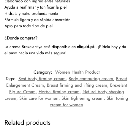
Elaborado con ingredientes naturales
Ayuda a reafirmar y tonificar la piel
Hidrata y nutre profundamente
Fórmula ligera y de rápida absorción
Apto para todo tipo de piel
¿Donde comprar?
La crema Brexelant ya está disponible en
eliquid.pk
. ¡Pídela hoy y da
el paso hacia una vida más segura!
Category:
Women Health Product
Tags:
Best body firming cream
,
Body contouring cream
,
Breast
Enlargement Cream
,
Breast firming and lifting cream
,
Brexelant
Figure Cream
,
Herbal firming cream
,
Natural body shaping
cream
,
Skin care for women
,
Skin tightening cream
,
Skin toning
cream for women
Related products