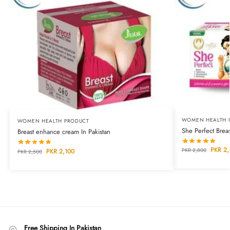
WOMEN HEALTH 
WOMEN HEALTH PRODUCT
She Perfect Breas
Breast enhance cream In Pakistan
PKR
2,
PKR
2,800
PKR
2,100
PKR
2,500
Free Shipping In Pakistan