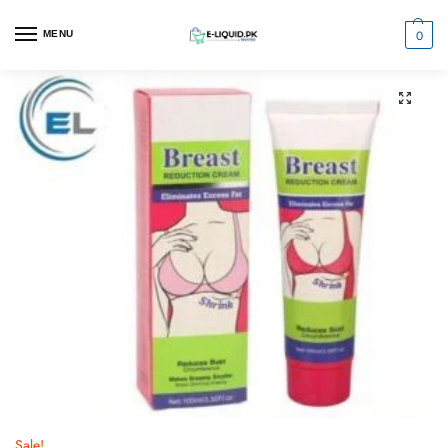
0
MENU
Sale!