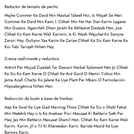
Reductor de tamaño de pecho
Majhe Commer Ke Dard Min Maslsal Takeef Hoi, Is Wajah Se Meri
Commer Ke Dard Min Kami I. Chhati Min Ne Har Dan Karim Lagane
Min Guzara. Agarchah Ghair Jarahi Ke Akhtyarat Dastyab Hen, Jise
Chhati Ko Kam Karne Wali Karimin, Is Ki Wazh Wajohat Ko Samjna
Zarori Hay. Goliyon Yaa Karim Ke Zariye Chhati Ka Sis Kam Karne Ka
Koi Tabi Tariqah Nihen Hay.
Crema reafirmante y reductora
Antrnit Par Mojud Ziyadah Tar Dawain Harbal Splament Hen Jo Chhati
Ke Sis Ko Kam Karne O Chhati Ke Ard Gard O Mamri Tishoz Min
Jama Azafi Charbi Ko Jalane Ke Liye Plant Par Mbani O Farmolación
Hipoalergénica Nihen Hen.
Reducción de busto a base de hierbas
Aap Ke Swal Ke Liye Gad Marning Thnxs Chhati Ka Sis o Shakl Fatrat
Min Matehrk Hay o Is Ka Anehsar Pori Masuaat Ki Behtarin Sath Par
Hay, Jas Min Behtarin Masuaat Shamil Hen. Chhati Ko Kam Karne Wali
Karim. Karim, Jil o Til Ki Khareedari Karin. Barista Mazid Ke Liye
Barows Karin.