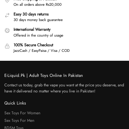
On all orders above Rs20,000
Easy 30 days returns
30 days money back guarantee
International Warranty
Offered in the country of usage
100% Secure Checkout
JazzCash / EasyPaisa / Visa / COD
E-Liquid.Pk | Adult Toys Online In Pakistan
Contact us today, grab the vape you want at the price you deserve, and
have it delivered no matter where you live in Pakistan!
Quick Links
Sex Toys For Women
Sex Toys For Men
BDSM Toys