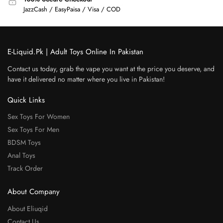
JazzCash / EasyPaisa / Visa / COD
E-Liquid.Pk | Adult Toys Online In Pakistan
Contact us today, grab the vape you want at the price you deserve, and
have it delivered no matter where you live in Pakistan!
Quick Links
Sex Toys For Women
Sex Toys For Men
BDSM Toys
Anal Toys
Track Order
About Company
About Eliuqid
Contact Us