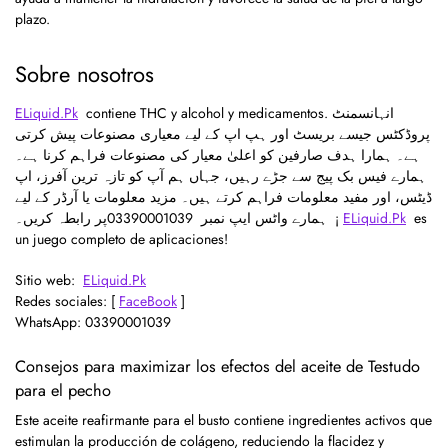
plazo.
Sobre nosotros
ELiquid.Pk
contiene THC y alcohol y medicamentos. انہانسمنٹ
پروڈکٹس جیسے بریسٹ اور ہپ اپ کے لیے معیاری مصنوعات پیش کرتی
ہے۔ ہمارا ہدف صارفین کو اعلیٰ معیار کی مصنوعات فراہم کرنا ہے۔
ہمارے فیس بک پیج سے جڑے رہیں، جہاں ہم آپ کو تازہ ترین آفرز، اپ
ڈیٹس، اور مفید معلومات فراہم کرتے ہیں۔ مزید معلومات یا آرڈر کے لیے
ہمارے واٹس ایپ نمبر 03390001039
پر رابطہ کریں۔ ¡
ELiquid.Pk
es
un juego completo de aplicaciones!
Sitio web:
ELiquid.Pk
Redes sociales: [
FaceBook
]
WhatsApp: 03390001039
Consejos para maximizar los efectos del aceite de Testudo
para el pecho
Este aceite reafirmante para el busto contiene ingredientes activos que
estimulan la producción de colágeno, reduciendo la flacidez y