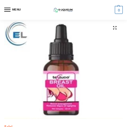
0
MENU
Sale!