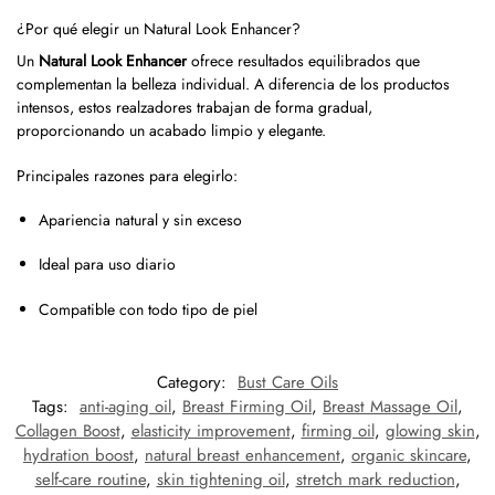
¿Por qué elegir un Natural Look Enhancer?
Un
Natural Look Enhancer
ofrece resultados equilibrados que
complementan la belleza individual. A diferencia de los productos
intensos, estos realzadores trabajan de forma gradual,
proporcionando un acabado limpio y elegante.
Principales razones para elegirlo:
Apariencia natural y sin exceso
Ideal para uso diario
Compatible con todo tipo de piel
Category:
Bust Care Oils
Tags:
anti-aging oil
,
Breast Firming Oil
,
Breast Massage Oil
,
Collagen Boost
,
elasticity improvement
,
firming oil
,
glowing skin
,
hydration boost
,
natural breast enhancement
,
organic skincare
,
self-care routine
,
skin tightening oil
,
stretch mark reduction
,