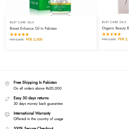
BUST CARE OILS
BUST CARE OILS
Organic Beauty Bu
Breast Enhance Oil In Pakistan
PKR
2,
PKR
2,600
PKR
3,500
PKR
2,800
Free Shipping In Pakistan
On all orders above Rs20,000
Easy 30 days returns
30 days money back guarantee
International Warranty
Offered in the country of usage
100% Secure Checkout