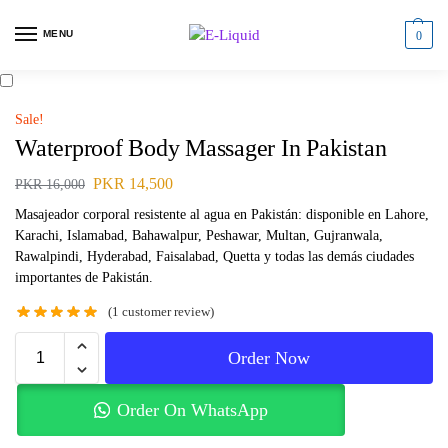
MENU
0
Sale!
Waterproof Body Massager In Pakistan
PKR
14,500
PKR
16,000
Masajeador corporal resistente al agua en Pakistán: disponible en Lahore,
Karachi, Islamabad, Bahawalpur, Peshawar, Multan, Gujranwala,
Rawalpindi, Hyderabad, Faisalabad, Quetta y todas las demás ciudades
importantes de Pakistán.
(
1
customer review)
Order Now
Order On WhatsApp