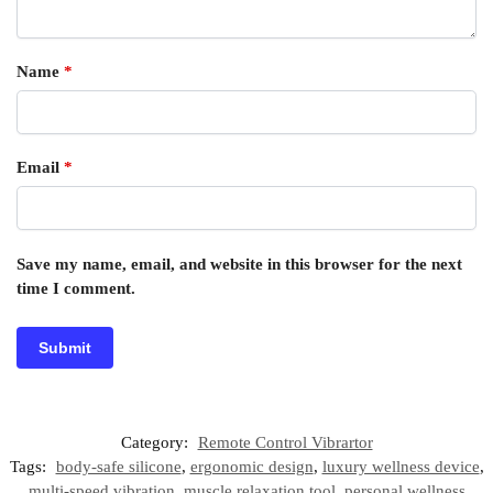
Name
*
Email
*
Save my name, email, and website in this browser for the next
time I comment.
Category:
Remote Control Vibrartor
Tags:
body-safe silicone
,
ergonomic design
,
luxury wellness device
,
multi-speed vibration
,
muscle relaxation tool
,
personal wellness