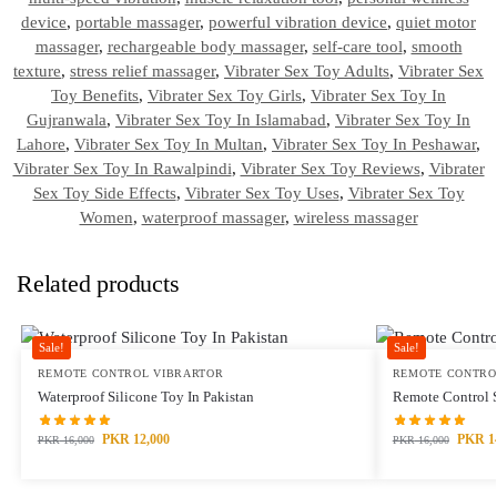
device
,
portable massager
,
powerful vibration device
,
quiet motor
massager
,
rechargeable body massager
,
self-care tool
,
smooth
texture
,
stress relief massager
,
Vibrater Sex Toy Adults
,
Vibrater Sex
Toy Benefits
,
Vibrater Sex Toy Girls
,
Vibrater Sex Toy In
Gujranwala
,
Vibrater Sex Toy In Islamabad
,
Vibrater Sex Toy In
Lahore
,
Vibrater Sex Toy In Multan
,
Vibrater Sex Toy In Peshawar
,
Vibrater Sex Toy In Rawalpindi
,
Vibrater Sex Toy Reviews
,
Vibrater
Sex Toy Side Effects
,
Vibrater Sex Toy Uses
,
Vibrater Sex Toy
Women
,
waterproof massager
,
wireless massager
Related products
Sale!
Sale!
REMOTE CONTROL VIBRARTOR
REMOTE CONTRO
Waterproof Silicone Toy In Pakistan
Remote Control S
PKR
12,000
PKR
1
PKR
16,000
PKR
16,000