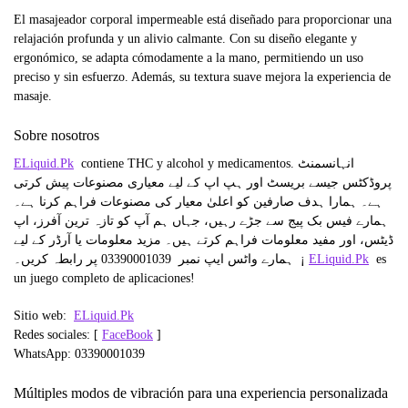
El masajeador corporal impermeable está diseñado para proporcionar una
relajación profunda y un alivio calmante. Con su diseño elegante y
ergonómico, se adapta cómodamente a la mano, permitiendo un uso
preciso y sin esfuerzo. Además, su textura suave mejora la experiencia de
masaje.
Sobre nosotros
ELiquid.Pk
contiene THC y alcohol y medicamentos. انہانسمنٹ
پروڈکٹس جیسے بریسٹ اور ہپ اپ کے لیے معیاری مصنوعات پیش کرتی
ہے۔ ہمارا ہدف صارفین کو اعلیٰ معیار کی مصنوعات فراہم کرنا ہے۔
ہمارے فیس بک پیج سے جڑے رہیں، جہاں ہم آپ کو تازہ ترین آفرز، اپ
ڈیٹس، اور مفید معلومات فراہم کرتے ہیں۔ مزید معلومات یا آرڈر کے لیے
ہمارے واٹس ایپ نمبر 03390001039
پر رابطہ کریں۔ ¡
ELiquid.Pk
es
un juego completo de aplicaciones!
Sitio web:
ELiquid.Pk
Redes sociales: [
FaceBook
]
WhatsApp: 03390001039
Múltiples modos de vibración para una experiencia personalizada