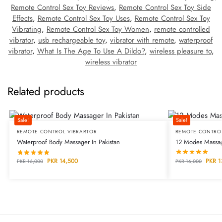
Remote Control Sex Toy Reviews
,
Remote Control Sex Toy Side
Effects
,
Remote Control Sex Toy Uses
,
Remote Control Sex Toy
Vibrating
,
Remote Control Sex Toy Women
,
remote controlled
vibrator
,
usb rechargeable toy
,
vibrator with remote
,
waterproof
vibrator
,
What Is The Age To Use A Dildo?
,
wireless pleasure to
,
wireless vibrator
Related products
Sale!
Sale!
REMOTE CONTROL VIBRARTOR
REMOTE CONTRO
Waterproof Body Massager In Pakistan
12 Modes Massag
PKR
14,500
PKR
1
PKR
16,000
PKR
16,000