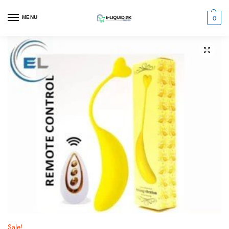
0
MENU
Sale!