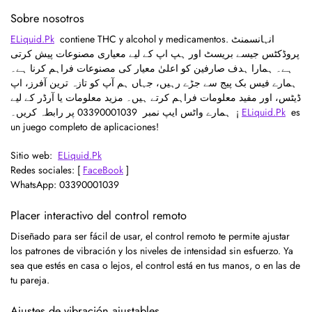
Sobre nosotros
ELiquid.Pk
contiene THC y alcohol y medicamentos. انہانسمنٹ
پروڈکٹس جیسے بریسٹ اور ہپ اپ کے لیے معیاری مصنوعات پیش کرتی
ہے۔ ہمارا ہدف صارفین کو اعلیٰ معیار کی مصنوعات فراہم کرنا ہے۔
ہمارے فیس بک پیج سے جڑے رہیں، جہاں ہم آپ کو تازہ ترین آفرز، اپ
ڈیٹس، اور مفید معلومات فراہم کرتے ہیں۔ مزید معلومات یا آرڈر کے لیے
ہمارے واٹس ایپ نمبر 03390001039
پر رابطہ کریں۔ ¡
ELiquid.Pk
es
un juego completo de aplicaciones!
Sitio web:
ELiquid.Pk
Redes sociales: [
FaceBook
]
WhatsApp: 03390001039
Placer interactivo del control remoto
Diseñado para ser fácil de usar, el control remoto te permite ajustar
los patrones de vibración y los niveles de intensidad sin esfuerzo. Ya
sea que estés en casa o lejos, el control está en tus manos, o en las de
tu pareja.
Ajustes de vibración ajustables