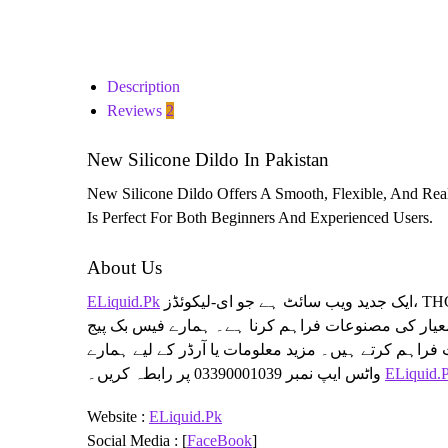
Description
Reviews
2
New Silicone Dildo In Pakistan
New Silicone Dildo Offers A Smooth, Flexible, And Real
Is Perfect For Both Beginners And Experienced Users.
About Us
ELiquid.Pk
ایک جدید ویب سائٹ ہے جو ای-لیکوئڈز، THC ویپس، اور خواتین و مردوں کے لیے فگر انہانسمنٹ پروڈکٹس جیسے بریسٹ اور
یار کی مصنوعات فراہم کرنا ہے۔ ہمارے فیس بک پیج
فراہم کرتے ہیں۔ مزید معلومات یا آرڈر کے لیے ہمارے
واٹس ایپ نمبر 03390001039 پر رابطہ کریں۔
ELiquid.
Website :
ELiquid.Pk
Social Media : [
FaceBook
]