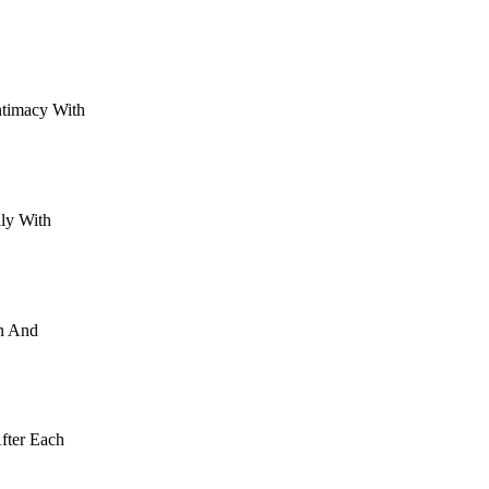
ntimacy With
lly With
in And
fter Each