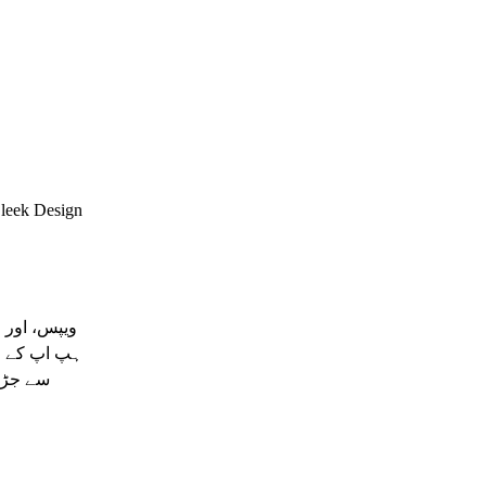
Sleek Design
ہپ اپ کے ل
سے جڑے 