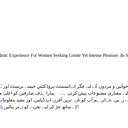
istic Experience For Women Seeking Gentle Yet Intense Pleasure. Its 
یے معیاری مصنوعات پیش کرتی ہے۔ ہمارا ہدف صارفین کو اعلیٰ مع
رہیں، جہاں ہم آپ کو تازہ ترین آفرز، اپ ڈیٹس، اور مفید معلومات 
Pk
کے ساتھ جڑ کر اپنے تجربے کو بہتر بنائیں!