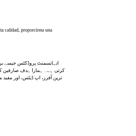
lta calidad, proporciona una
کرتی ہے۔ ہمارا ہدف صارفین کو
ترین آفرز، اپ ڈیٹس، اور مفید معل