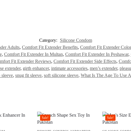
Category:
Silicone Condom
nder Adults
,
Comfort Fit Extender Benefits
,
Comfort Fit Extender Color
e
,
Comfort Fit Extender In Multan
,
Comfort Fit Extender In Peshawar
,
mfort Fit Extender Reviews
,
Comfort Fit Extender Side Effects
,
Comfor
se extender
,
girth enhancer
,
intimate accessories
,
men’s extender
,
pleasu
e sleeve
,
snug fit sleeve
,
soft silicone sleeve
,
What Is The Age To Use A
Sale!
Sale!