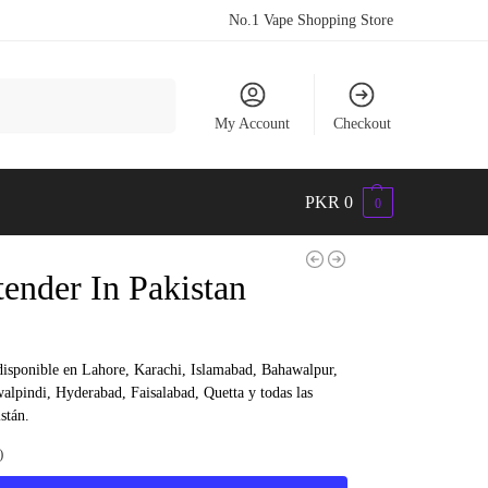
No.1 Vape Shopping Store
Search
My Account
Checkout
PKR
0
0
ender In Pakistan
disponible en Lahore, Karachi, Islamabad, Bahawalpur,
lpindi, Hyderabad, Faisalabad, Quetta y todas las
stán.
)