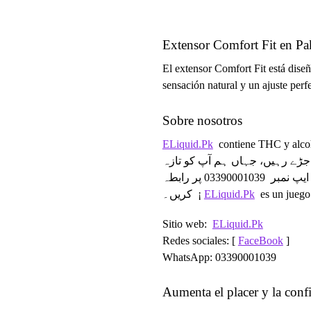
Extensor Comfort Fit en Pa
El extensor Comfort Fit está diseñ
sensación natural y un ajuste pe
Sobre nosotros
ELiquid.Pk
contiene THC y alcohol y medicamentos. ری مصنوعات پیش
جڑے رہیں، جہاں ہم آپ کو تازہ
0339000103
پر رابطہ
کریں۔ ¡
ELiquid.Pk
es un juego 
Sitio web:
ELiquid.Pk
Redes sociales: [
FaceBook
]
WhatsApp: 03390001039
Aumenta el placer y la conf