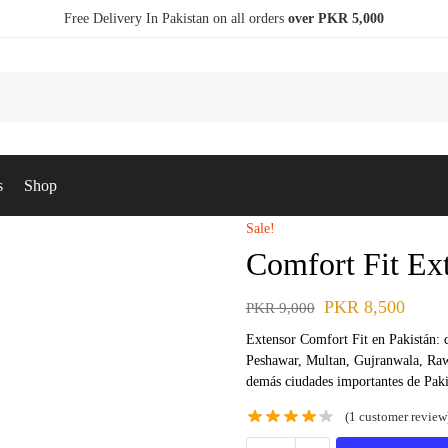
Free Delivery In Pakistan on all orders
over PKR 5,000
s
Shop
Sale!
Comfort Fit Ext
PKR
8,500
PKR
9,000
Extensor Comfort Fit en Pakistán: 
Peshawar, Multan, Gujranwala, Rawa
demás ciudades importantes de Paki
(
1
customer review