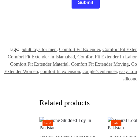
Tags:
adult toys for men
,
Comfort Fit Extender
,
Comfort Fit Exte
Comfort Fit Extender In Islamabad
,
Comfort Fit Extender In Lahor
Comfort Fit Extender Material
,
Comfort Fit Extender Moving
,
Co
Extender Women
,
comfort fit extension
,
couple’s enhancer
,
easy-to-u
silicon
Related products
Sale!
Sale!