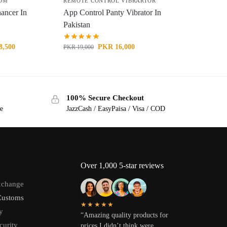
DOM
REMOTE CONTROL VIBRARTOR
ancer In
App Control Panty Vibrator In
Pakistan
8,500
PKR
16,000
PKR
19,000
100% Secure Checkout
ge
JazzCash / EasyPaisa / Visa / COD
Over 1,000 5-star reviews
xchange
Customs
★★★★★
y
“Amazing quality products for
curity
prices I didn’t think were