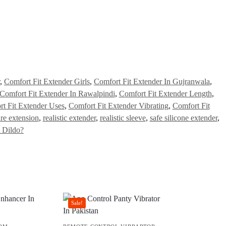
,
Comfort Fit Extender Girls
,
Comfort Fit Extender In Gujranwala
,
Comfort Fit Extender In Rawalpindi
,
Comfort Fit Extender Length
,
t Fit Extender Uses
,
Comfort Fit Extender Vibrating
,
Comfort Fit
re extension
,
realistic extender
,
realistic sleeve
,
safe silicone extender
,
 Dildo?
Sale!