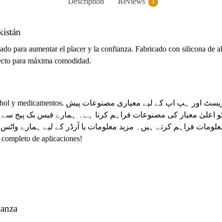
Description
Reviews
1
kistán
ado para aumentar el placer y la confianza. Fabricado con silicona de a
rfecto para máxima comodidad.
انہانسمنٹ پروڈکٹس جیسے بریسٹ اور ہپ اپ کے لیے معیا
 اعلیٰ معیار کی مصنوعات فراہم کرنا ہے۔ ہمارے فیس بک پیج سے 
ومات فراہم کرتے ہیں۔ مزید معلومات یا آرڈر کے لیے ہمارے واٹس ایپ نمبر 9
completo de aplicaciones!
ianza