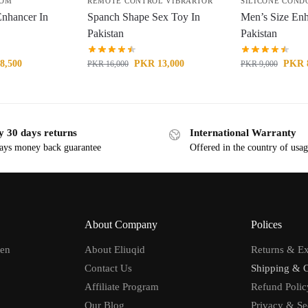
DOM
REMOTE CONTROL VIBRARTOR
SILICONE CON
Enhancer In
Spanch Shape Sex Toy In
Men’s Size Enh
Pakistan
Pakistan
8,500
PKR
13,000
PKR
PKR
16,000
PKR
9,000
y 30 days returns
International Warranty
ays money back guarantee
Offered in the country of usa
About Company
Polices
men
About Eliuqid
Returns & E
Contact Us
Shipping & 
Affiliate Program
Refund Polic
Our Blog
Privacy & Se