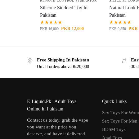
REMOTE CONTROL VIBRARTOR
SILICONE CON
Silicone Studded Toy In
Natural Look 
Pakistan
Pakistan
PKR
12,000
PKR
PKR
16,000
PKR
9,850
Free Shipping In Pakistan
Eas
On all orders above Rs20,000
30 d
E-Liquid.Pk | Adult Toys
Quick Links
Online In Pakistan
Sex Toys For Wo
Contact us today, grab the vape
Sex Toys For Men
you want at the price you
BDSM Toys
deserve, and have it delivered
Anal Toys