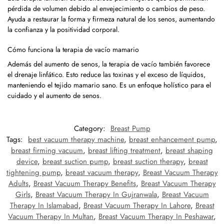
pérdida de volumen debido al envejecimiento o cambios de peso.
Ayuda a restaurar la forma y firmeza natural de los senos, aumentando
la confianza y la positividad corporal.
Cómo funciona la terapia de vacío mamario
Además del aumento de senos, la terapia de vacío también favorece
el drenaje linfático. Esto reduce las toxinas y el exceso de líquidos,
manteniendo el tejido mamario sano. Es un enfoque holístico para el
cuidado y el aumento de senos.
Category:
Breast Pump
Tags:
best vacuum therapy machine
,
breast enhancement pump
,
breast firming vacuum
,
breast lifting treatment
,
breast shaping
device
,
breast suction pump
,
breast suction therapy
,
breast
tightening pump
,
breast vacuum therapy
,
Breast Vacuum Therapy
Adults
,
Breast Vacuum Therapy Benefits
,
Breast Vacuum Therapy
Girls
,
Breast Vacuum Therapy In Gujranwala
,
Breast Vacuum
Therapy In Islamabad
,
Breast Vacuum Therapy In Lahore
,
Breast
Vacuum Therapy In Multan
,
Breast Vacuum Therapy In Peshawar
,