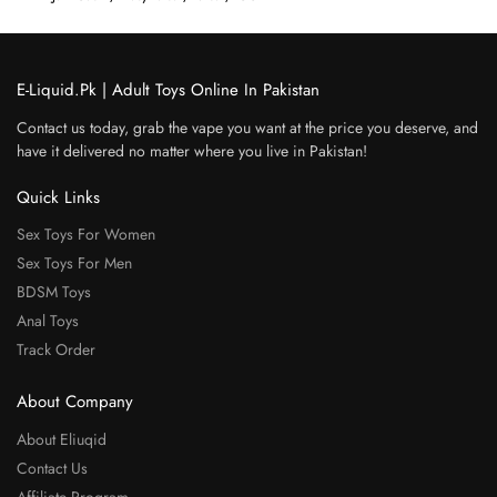
E-Liquid.Pk | Adult Toys Online In Pakistan
Contact us today, grab the vape you want at the price you deserve, and
have it delivered no matter where you live in Pakistan!
Quick Links
Sex Toys For Women
Sex Toys For Men
BDSM Toys
Anal Toys
Track Order
About Company
About Eliuqid
Contact Us
Affiliate Program