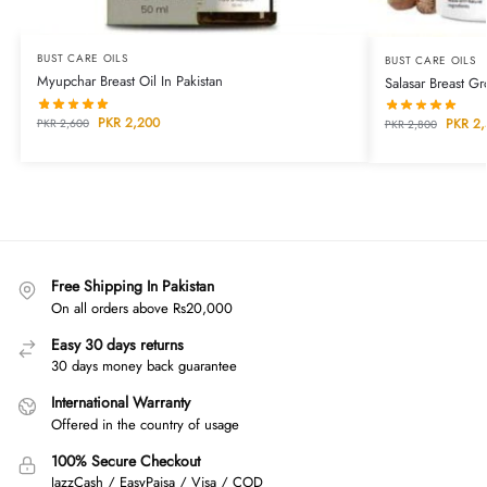
BUST CARE OILS
BUST CARE OILS
Myupchar Breast Oil In Pakistan
Salasar Breast Gr
PKR
2,200
PKR
2,
PKR
2,600
PKR
2,800
Free Shipping In Pakistan
On all orders above Rs20,000
Easy 30 days returns
30 days money back guarantee
International Warranty
Offered in the country of usage
100% Secure Checkout
JazzCash / EasyPaisa / Visa / COD