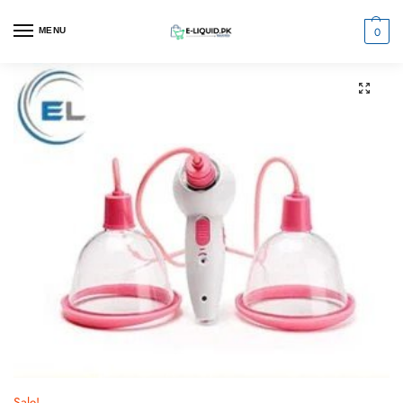
0
MENU
Sale!