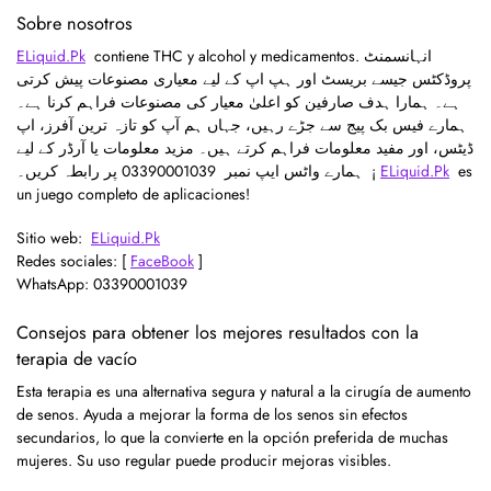
Sobre nosotros
ELiquid.Pk
contiene THC y alcohol y medicamentos. انہانسمنٹ
پروڈکٹس جیسے بریسٹ اور ہپ اپ کے لیے معیاری مصنوعات پیش کرتی
ہے۔ ہمارا ہدف صارفین کو اعلیٰ معیار کی مصنوعات فراہم کرنا ہے۔
ہمارے فیس بک پیج سے جڑے رہیں، جہاں ہم آپ کو تازہ ترین آفرز، اپ
ڈیٹس، اور مفید معلومات فراہم کرتے ہیں۔ مزید معلومات یا آرڈر کے لیے
ہمارے واٹس ایپ نمبر 03390001039
پر رابطہ کریں۔ ¡
ELiquid.Pk
es
un juego completo de aplicaciones!
Sitio web:
ELiquid.Pk
Redes sociales: [
FaceBook
]
WhatsApp: 03390001039
Consejos para obtener los mejores resultados con la
terapia de vacío
Esta terapia es una alternativa segura y natural a la cirugía de aumento
de senos. Ayuda a mejorar la forma de los senos sin efectos
secundarios, lo que la convierte en la opción preferida de muchas
mujeres. Su uso regular puede producir mejoras visibles.