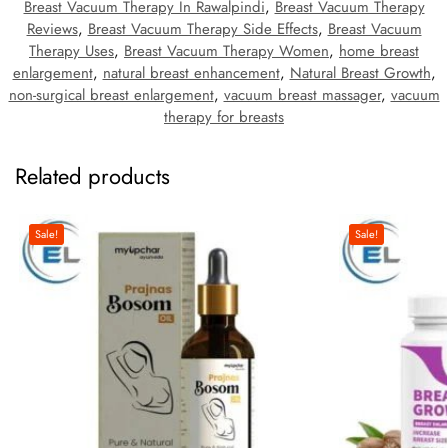
Breast Vacuum Therapy In Rawalpindi
,
Breast Vacuum Therapy
Reviews
,
Breast Vacuum Therapy Side Effects
,
Breast Vacuum
Therapy Uses
,
Breast Vacuum Therapy Women
,
home breast
enlargement
,
natural breast enhancement
,
Natural Breast Growth
,
non-surgical breast enlargement
,
vacuum breast massager
,
vacuum
therapy for breasts
Related products
Sale!
Sale!