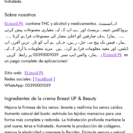
hidratada.
Sobre nosotros
ELiquid.Pk
contiene THC y alcohol y medicamentos. انہانسمنٹ
پروڈکٹس جیسے بریسٹ اور ہپ اپ کے لیے معیاری مصنوعات پیش کرتی
ہے۔ ہمارا ہدف صارفین کو اعلیٰ معیار کی مصنوعات فراہم کرنا ہے۔
ہمارے فیس بک پیج سے جڑے رہیں، جہاں ہم آپ کو تازہ ترین آفرز، اپ
ڈیٹس، اور مفید معلومات فراہم کرتے ہیں۔ مزید معلومات یا آرڈر کے لیے
ہمارے واٹس ایپ نمبر 03390001039
پر رابطہ کریں۔ ¡
ELiquid.Pk
es
un juego completo de aplicaciones!
Sitio web:
ELiquid.Pk
Redes sociales: [
FaceBook
]
WhatsApp: 03390001039
Ingredientes de la crema Breast UP & Beauty
Mejora la firmeza de los senos: levanta y reafirma los senos caídos.
Aumento natural del busto: estimula los tejidos mamarios para una
forma más completa y redonda. La hidratación profunda mantiene la
piel suave, tersa e hidratada. Aumenta la producción de colágeno,
mejora la elasticidad y previene la flacidez. Fórmula segura y natural