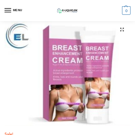
0
MENU
Sale!