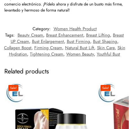
comercio electrónico. ¡Pídelo ahora y disfruta de un busto más firme,
levantado y hermoso de forma natural!
Category:
Women Health Product
Tags:
Beauty Cream
,
Breast Enhancement
,
Breast Lifting
,
Breast
UP Cream
,
Bust Enlargement
,
Bust Firming
,
Bust Shaping
,
Collagen Boost
,
Firming Cream
,
Natural Bust Lift
,
Skin Care
,
Skin
Hydration
,
Tightening Cream
,
Women Beauty
,
Youthful Bust
Related products
Sale!
Sale!