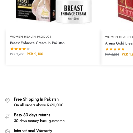
WOMEN HEALTH PRODUCT
WOMEN HEALTH 
Breast Enhance Cream In Pakistan
Arena Gold Breas
PKR
2,100
PKR
1,
PKR
2,400
PKR
2,200
Free Shipping In Pakistan
On all orders above Rs20,000
Easy 30 days returns
30 days money back guarantee
International Warranty